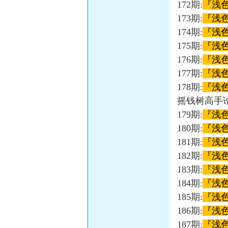
172期:
『浅
173期:
『浅
174期:
『浅
175期:
『浅
176期:
『浅
177期:
『浅
178期:
『浅
摇钱树高手论坛
179期:
『浅
180期:
『浅
181期:
『浅
182期:
『浅
183期:
『浅
184期:
『浅
185期:
『浅
186期:
『浅
187期:
『浅