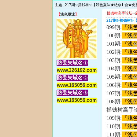
主题 :
217期✨摇钱树✨【浅色夏沫★绝杀1 合★
摇钱树高手论坛--全
【
浅色夏沫
】
217期✨摇钱树✨
099期:
『浅
100期:
『浅
101期:
『浅
102期:
『浅
103期:
『浅
防丢失域名
①
104期:
『浅
www.326192.com
105期:
『浅
防丢失域名
②
106期:
『浅
www.165056.com
防丢失域名
③
107期:
『浅
www.165056.com
108期:
『浅
摇钱树高手论坛
109期:
『浅
110期:
『浅
111期:
『浅