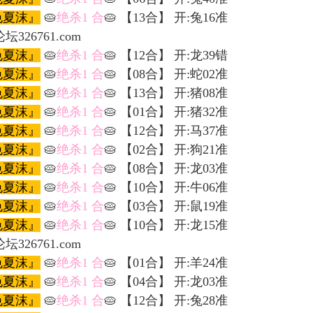
色夏沫』
🥧
绝杀1 合
🥧 【13合】 开:兔16准
326761.com
色夏沫』
🥧
绝杀1 合
🥧 【12合】 开:龙39错
色夏沫』
🥧
绝杀1 合
🥧 【08合】 开:蛇02准
色夏沫』
🥧
绝杀1 合
🥧 【13合】 开:猪08准
色夏沫』
🥧
绝杀1 合
🥧 【01合】 开:猪32准
色夏沫』
🥧
绝杀1 合
🥧 【12合】 开:马37准
色夏沫』
🥧
绝杀1 合
🥧 【02合】 开:狗21准
色夏沫』
🥧
绝杀1 合
🥧 【08合】 开:龙03准
色夏沫』
🥧
绝杀1 合
🥧 【10合】 开:牛06准
色夏沫』
🥧
绝杀1 合
🥧 【03合】 开:鼠19准
色夏沫』
🥧
绝杀1 合
🥧 【10合】 开:龙15准
326761.com
色夏沫』
🥧
绝杀1 合
🥧 【01合】 开:羊24准
色夏沫』
🥧
绝杀1 合
🥧 【04合】 开:龙03准
色夏沫』
🥧
绝杀1 合
🥧 【12合】 开:兔28准