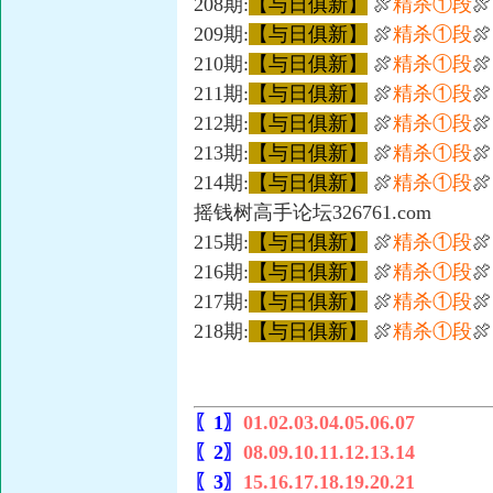
208期:
【与日俱新】
🍖
精杀①段

209期:
【与日俱新】
🍖
精杀①段

210期:
【与日俱新】
🍖
精杀①段

211期:
【与日俱新】
🍖
精杀①段

212期:
【与日俱新】
🍖
精杀①段

213期:
【与日俱新】
🍖
精杀①段

214期:
【与日俱新】
🍖
精杀①段

摇钱树高手论坛326761.com
215期:
【与日俱新】
🍖
精杀①段

216期:
【与日俱新】
🍖
精杀①段

217期:
【与日俱新】
🍖
精杀①段

218期:
【与日俱新】
🍖
精杀①段

〖1〗
01.02.03.04.05.06.07
〖2〗
08.09.10.11.12.13.14
〖3〗
15.16.17.18.19.20.21