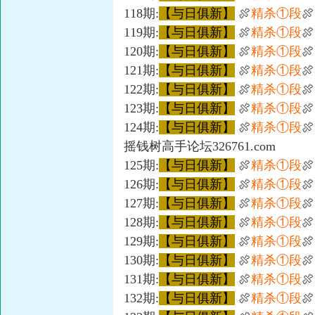
118期:
【与日俱新】
🍖
精杀①段

119期:
【与日俱新】
🍖
精杀①段

120期:
【与日俱新】
🍖
精杀①段

121期:
【与日俱新】
🍖
精杀①段

122期:
【与日俱新】
🍖
精杀①段

123期:
【与日俱新】
🍖
精杀①段

124期:
【与日俱新】
🍖
精杀①段

摇钱树高手论坛326761.com
125期:
【与日俱新】
🍖
精杀①段

126期:
【与日俱新】
🍖
精杀①段

127期:
【与日俱新】
🍖
精杀①段

128期:
【与日俱新】
🍖
精杀①段

129期:
【与日俱新】
🍖
精杀①段

130期:
【与日俱新】
🍖
精杀①段

131期:
【与日俱新】
🍖
精杀①段

132期:
【与日俱新】
🍖
精杀①段
