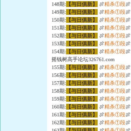
148期:
【与日俱新】
🍖
精杀①段

149期:
【与日俱新】
🍖
精杀①段

150期:
【与日俱新】
🍖
精杀①段

151期:
【与日俱新】
🍖
精杀①段

152期:
【与日俱新】
🍖
精杀①段

153期:
【与日俱新】
🍖
精杀①段

154期:
【与日俱新】
🍖
精杀①段

摇钱树高手论坛326761.com
155期:
【与日俱新】
🍖
精杀①段

156期:
【与日俱新】
🍖
精杀①段

157期:
【与日俱新】
🍖
精杀①段

158期:
【与日俱新】
🍖
精杀①段

159期:
【与日俱新】
🍖
精杀①段

160期:
【与日俱新】
🍖
精杀①段

161期:
【与日俱新】
🍖
精杀①段

162期:
【与日俱新】
🍖
精杀①段

163期:
【与日俱新】
🍖
精杀①段
