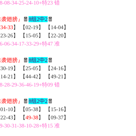
8-34-25-24-10+特23 错
来袭翅膀』
🧧
8组2中2
🧧
【
34-33
】 【02-19】 【14-04】
23-26】 【15-05】 【22-20】
6-34-17-33-29+特47 准
来袭翅膀』
🧧
8组2中2
🧧
30-19】 【25-05】 【24-16】
14-21】 【44-42】 【49-21】
8-29-36-46-19+特09 错
来袭翅膀』
🧧
8组2中2
🧧
01-10】 【05-38】 【15-16】
22-43】 【
49-38
】 【09-37】
0-31-38-10-28+特15 准