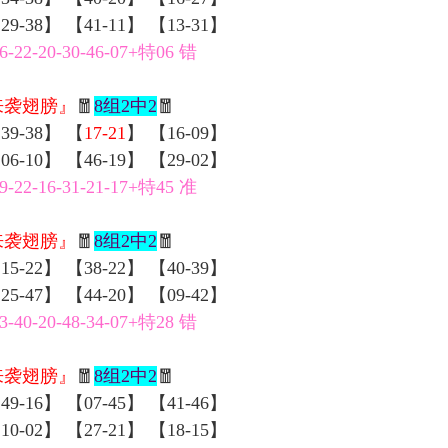
29-38】 【41-11】 【13-31】
2-20-30-46-07+特06 错
来袭翅膀』
🧧
8组2中2
🧧
39-38】 【
17-21
】 【16-09】
06-10】 【46-19】 【29-02】
2-16-31-21-17+特45 准
来袭翅膀』
🧧
8组2中2
🧧
15-22】 【38-22】 【40-39】
25-47】 【44-20】 【09-42】
0-20-48-34-07+特28 错
来袭翅膀』
🧧
8组2中2
🧧
49-16】 【07-45】 【41-46】
10-02】 【27-21】 【18-15】