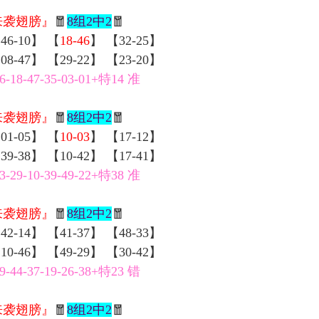
来袭翅膀』
🧧
8组2中2
🧧
46-10】 【
18-46
】 【32-25】
08-47】 【29-22】 【23-20】
8-47-35-03-01+特14 准
来袭翅膀』
🧧
8组2中2
🧧
01-05】 【
10-03
】 【17-12】
39-38】 【10-42】 【17-41】
9-10-39-49-22+特38 准
来袭翅膀』
🧧
8组2中2
🧧
42-14】 【41-37】 【48-33】
10-46】 【49-29】 【30-42】
4-37-19-26-38+特23 错
来袭翅膀』
🧧
8组2中2
🧧