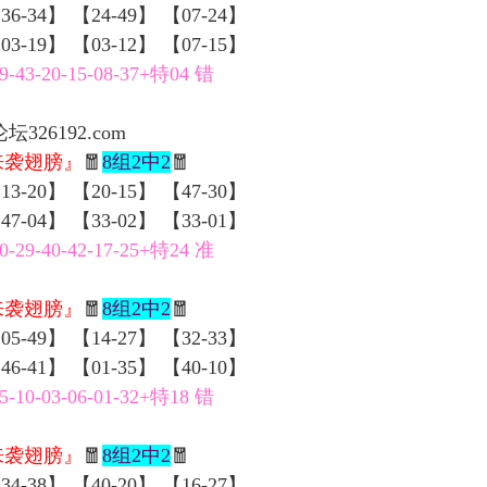
36-34】 【24-49】 【07-24】
03-19】 【03-12】 【07-15】
3-20-15-08-37+特04 错
326192.com
来袭翅膀』
🧧
8组2中2
🧧
13-20】 【20-15】 【47-30】
47-04】 【33-02】 【33-01】
9-40-42-17-25+特24 准
来袭翅膀』
🧧
8组2中2
🧧
05-49】 【14-27】 【32-33】
46-41】 【01-35】 【40-10】
0-03-06-01-32+特18 错
来袭翅膀』
🧧
8组2中2
🧧
34-38】 【40-20】 【16-27】